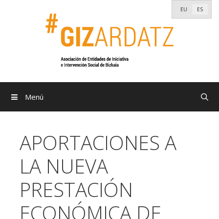
Saltar
EU
ES
al
contenido
Menú
APORTACIONES A
LA NUEVA
PRESTACIÓN
ECONÓMICA DE