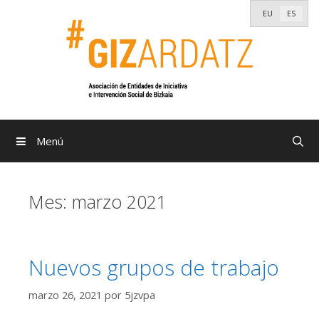
Saltar
EU
ES
al
contenido
Menú
Mes:
marzo 2021
Nuevos grupos de trabajo
marzo 26, 2021
por
5jzvpa