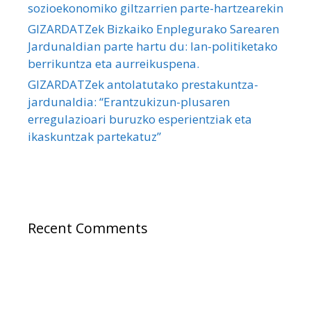
sozioekonomiko giltzarrien parte-hartzearekin
GIZARDATZek Bizkaiko Enplegurako Sarearen
Jardunaldian parte hartu du: lan-politiketako
berrikuntza eta aurreikuspena.
GIZARDATZek antolatutako prestakuntza-
jardunaldia: “Erantzukizun-plusaren
erregulazioari buruzko esperientziak eta
ikaskuntzak partekatuz”
Recent Comments