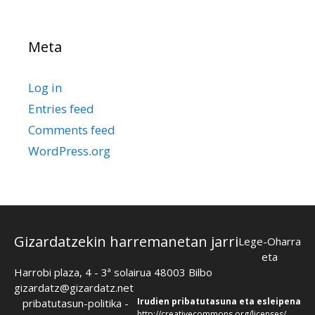
Meta
Log in
Entries feed
Comments feed
WordPress.org
Gizardatzekin harremanetan jarri
Lege-Oharra
eta
Harrobi plaza, 4 - 3ª solairua 48003 Bilbo
gizardatz@gizardatz.net
Irudien pribatutasuna eta esleipena
pribatutasun-politika
-
http://creativecommons.org/licenses/