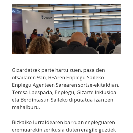
Gizardatzek parte hartu zuen, pasa den
otsailaren 9an, BFAren Enplegu Saileko
Enplegu Agenteen Sarearen sortze-ekitaldian.
Teresa Laespada, Enplegu, Gizarte Inklusioa
eta Berdintasun Saileko diputatua izan zen
mahaiburu.
Bizkaiko lurraldearen barruan enpleguaren
eremuarekin zerikusia duten eragile guztiek