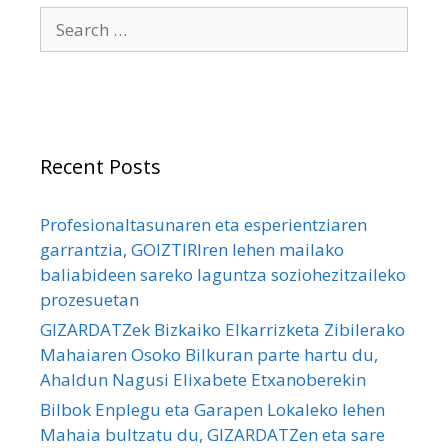
Search
for:
Recent Posts
Profesionaltasunaren eta esperientziaren
garrantzia, GOIZTIRIren lehen mailako
baliabideen sareko laguntza soziohezitzaileko
prozesuetan
GIZARDATZek Bizkaiko Elkarrizketa Zibilerako
Mahaiaren Osoko Bilkuran parte hartu du,
Ahaldun Nagusi Elixabete Etxanoberekin
Bilbok Enplegu eta Garapen Lokaleko lehen
Mahaia bultzatu du, GIZARDATZen eta sare