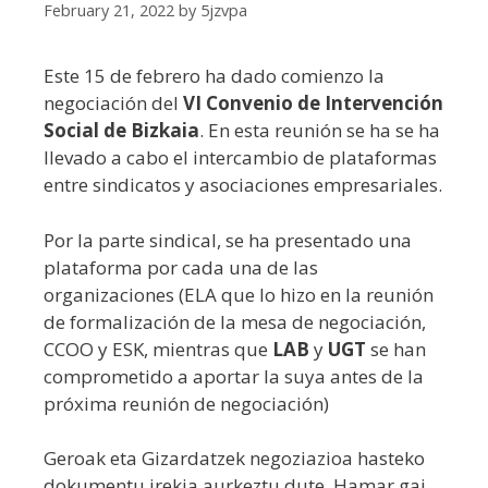
February 21, 2022
by
5jzvpa
Este 15 de febrero ha dado comienzo la
negociación del
VI Convenio de Intervención
Social de Bizkaia
. En esta reunión se ha se ha
llevado a cabo el intercambio de plataformas
entre sindicatos y asociaciones empresariales.
Por la parte sindical, se ha presentado una
plataforma por cada una de las
organizaciones (ELA que lo hizo en la reunión
de formalización de la mesa de negociación,
CCOO y ESK, mientras que
LAB
y
UGT
se han
comprometido a aportar la suya antes de la
próxima reunión de negociación)
Geroak eta Gizardatzek negoziazioa hasteko
dokumentu irekia aurkeztu dute. Hamar gai