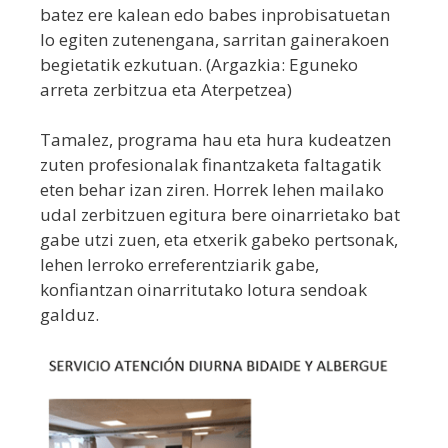
batez ere kalean edo babes inprobisatuetan
lo egiten zutenengana, sarritan gainerakoen
begietatik ezkutuan. (Argazkia: Eguneko
arreta zerbitzua eta Aterpetzea)
Tamalez, programa hau eta hura kudeatzen
zuten profesionalak finantzaketa faltagatik
eten behar izan ziren. Horrek lehen mailako
udal zerbitzuen egitura bere oinarrietako bat
gabe utzi zuen, eta etxerik gabeko pertsonak,
lehen lerroko erreferentziarik gabe,
konfiantzan oinarritutako lotura sendoak
galduz.