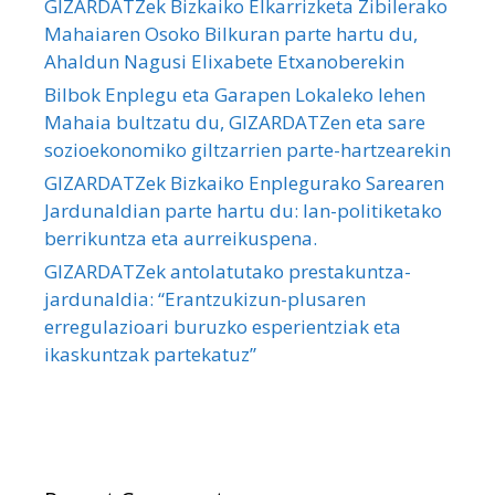
GIZARDATZek Bizkaiko Elkarrizketa Zibilerako
Mahaiaren Osoko Bilkuran parte hartu du,
Ahaldun Nagusi Elixabete Etxanoberekin
Bilbok Enplegu eta Garapen Lokaleko lehen
Mahaia bultzatu du, GIZARDATZen eta sare
sozioekonomiko giltzarrien parte-hartzearekin
GIZARDATZek Bizkaiko Enplegurako Sarearen
Jardunaldian parte hartu du: lan-politiketako
berrikuntza eta aurreikuspena.
GIZARDATZek antolatutako prestakuntza-
jardunaldia: “Erantzukizun-plusaren
erregulazioari buruzko esperientziak eta
ikaskuntzak partekatuz”