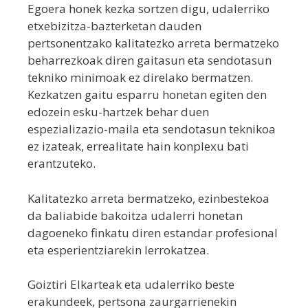
Egoera honek kezka sortzen digu, udalerriko
etxebizitza-bazterketan dauden
pertsonentzako kalitatezko arreta bermatzeko
beharrezkoak diren gaitasun eta sendotasun
tekniko minimoak ez direlako bermatzen.
Kezkatzen gaitu esparru honetan egiten den
edozein esku-hartzek behar duen
espezializazio-maila eta sendotasun teknikoa
ez izateak, errealitate hain konplexu bati
erantzuteko.
Kalitatezko arreta bermatzeko, ezinbestekoa
da baliabide bakoitza udalerri honetan
dagoeneko finkatu diren estandar profesional
eta esperientziarekin lerrokatzea.
Goiztiri Elkarteak eta udalerriko beste
erakundeek, pertsona zaurgarrienekin