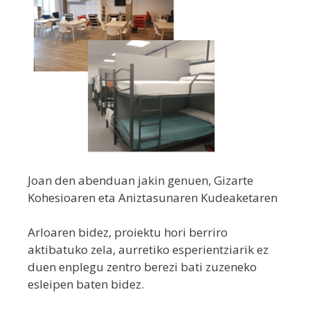
Joan den abenduan jakin genuen, Gizarte
Kohesioaren eta Aniztasunaren Kudeaketaren
Arloaren bidez, proiektu hori berriro
aktibatuko zela, aurretiko esperientziarik ez
duen enplegu zentro berezi bati zuzeneko
esleipen baten bidez.