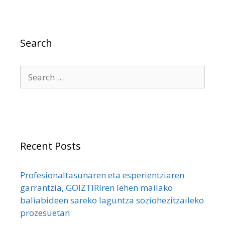
Search
Search
for:
Recent Posts
Profesionaltasunaren eta esperientziaren
garrantzia, GOIZTIRIren lehen mailako
baliabideen sareko laguntza soziohezitzaileko
prozesuetan