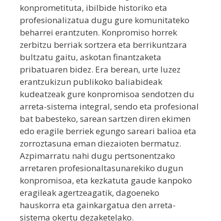
konprometituta, ibilbide historiko eta
profesionalizatua dugu gure komunitateko
beharrei erantzuten. Konpromiso horrek
zerbitzu berriak sortzera eta berrikuntzara
bultzatu gaitu, askotan finantzaketa
pribatuaren bidez. Era berean, urte luzez
erantzukizun publikoko baliabideak
kudeatzeak gure konpromisoa sendotzen du
arreta-sistema integral, sendo eta profesional
bat babesteko, sarean sartzen diren ekimen
edo eragile berriek egungo sareari balioa eta
zorroztasuna eman diezaioten bermatuz.
Azpimarratu nahi dugu pertsonentzako
arretaren profesionaltasunarekiko dugun
konpromisoa, eta kezkatuta gaude kanpoko
eragileak agertzeagatik, dagoeneko
hauskorra eta gainkargatua den arreta-
sistema okertu dezaketelako.