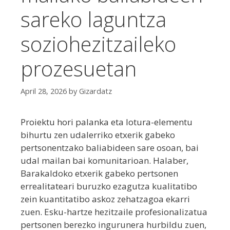
sareko laguntza
soziohezitzaileko
prozesuetan
April 28, 2026
by
Gizardatz
Proiektu hori palanka eta lotura-elementu
bihurtu zen udalerriko etxerik gabeko
pertsonentzako baliabideen sare osoan, bai
udal mailan bai komunitarioan. Halaber,
Barakaldoko etxerik gabeko pertsonen
errealitateari buruzko ezagutza kualitatibo
zein kuantitatibo askoz zehatzagoa ekarri
zuen. Esku-hartze hezitzaile profesionalizatua
pertsonen berezko ingurunera hurbildu zuen,