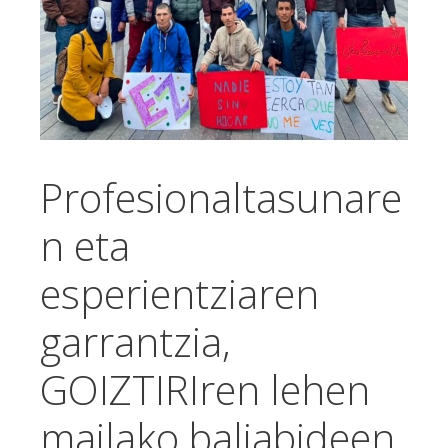
Profesionaltasunare
n eta
esperientziaren
garrantzia,
GOIZTIRIren lehen
mailako baliabideen