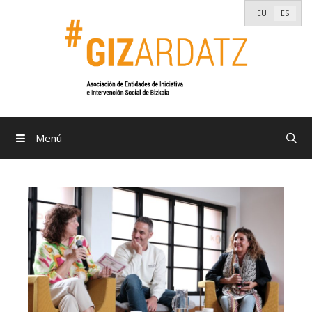
Saltar
EU
ES
al
contenido
Menú