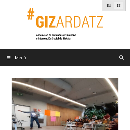
Saltar
EU
ES
al
contenido
Menú