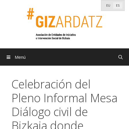
Saltar
EU
ES
al
contenido
Menú
Celebración del
Pleno Informal Mesa
Diálogo civil de
Bizkaia donde